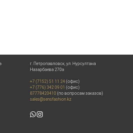
а
г. Петропавловск, ул. Нурсултана
Назарбаева 270а
+7 (7152) 51 11 24
(офис)
+7 (776) 342 09 01
(офис)
87778420410
(по вопросам заказов)
sales@sensfashion.kz