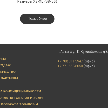
Размеры XS-XL (38-56)
Подробнее
г. Астана ул К. Кумисбекова д 3
НИИ
+7 708 311 5947
(офис)
ПРОДАЖ
+7 771 658 6050
(офис)
НИЧЕСТВО
 ПАРТНЕРЫ
КА КОНФИДИЦИАЛЬНОСТИ
ОПЛАТЫ ТОВАРОВ И УСЛУГ
 ВОЗВРАТА ТОВАРОВ И