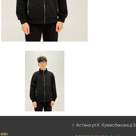
г. Астана ул К. Кумисбекова д 3
НИИ