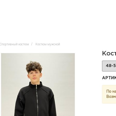
Спортивный костюм
Костюм мужской
Кос
АРТИ
По н
Возм