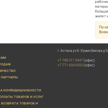
рабочи
матери
больши
жилет 
По н
Возм
г. Астана ул К. Кумисбекова д 3
НИИ
+7 708 311 5947
(офис)
ПРОДАЖ
+7 771 658 6050
(офис)
НИЧЕСТВО
 ПАРТНЕРЫ
КА КОНФИДИЦИАЛЬНОСТИ
ОПЛАТЫ ТОВАРОВ И УСЛУГ
 ВОЗВРАТА ТОВАРОВ И