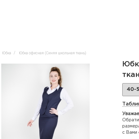
Юбка
Юбка офисная (Синяя школьная ткань)
Юбк
ткан
Табли
Уважае
Обратит
размера
с Вами