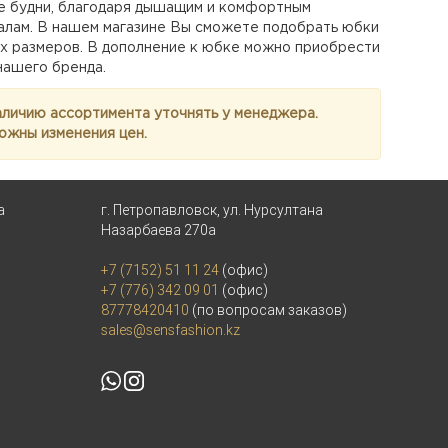
е будни, благодаря дышащим и комфортным
алам. В нашем магазине Вы сможете подобрать юбки
х размеров. В дополнение к юбке можно приобрести
нашего бренда.
аличию ассортимента уточнять у менеджера.
ожны изменения цен.
а
г. Петропавловск, ул. Нурсултана
Назарбаева 270а
+7 (7152) 51 11 24
(офис)
+7 (776) 342 09 01
(офис)
87778420410
(по вопросам заказов)
sales@sensfashion.kz