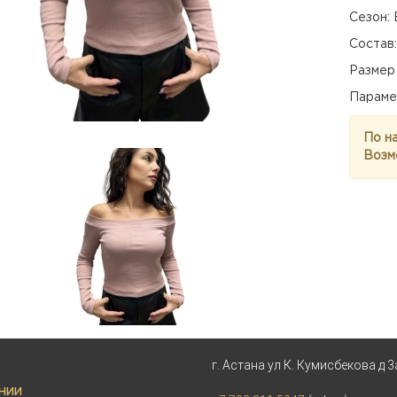
Сезон: 
Состав
Размер 
Параме
По н
Возм
г. Астана ул К. Кумисбекова д 3
НИИ