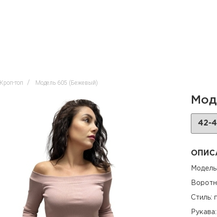
Кроп-топ
Модель 605 (Бежевый)
Мод
ОПИС
Модель:
Воротн
Стиль:
Рукава